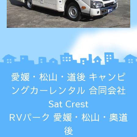
愛媛・松山・道後 キャンピ
ングカーレンタル 合同会社
Sat Crest
RVパーク 愛媛・松山・奥道
後